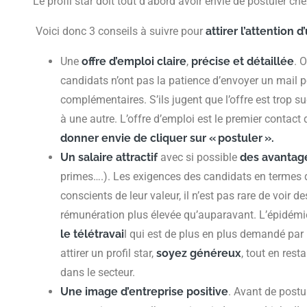
Le profil star doit tout d’abord avoir envie de postuler ch
Voici donc 3 conseils à suivre pour
attirer l’attention d’
Une
offre d’emploi
claire
,
précise et détaillée
. 
candidats n’ont pas la patience d’envoyer un mail 
complémentaires. S’ils jugent que l’offre est trop su
à une autre. L’offre d’emploi est le premier contact que
donner envie de cliquer sur « postuler ».
Un salaire attractif
avec si possible
des avantag
primes….). Les exigences des candidats en termes 
conscients de leur valeur, il n’est pas rare de voi
rémunération plus élevée qu’auparavant. L’épidém
le télétravai
l qui est de plus en plus demandé par
attirer un profil star,
soyez généreux
, tout en rest
dans le secteur.
Une image d’entreprise positive
. Avant de postu