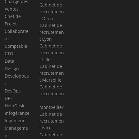
Chargé des
Cabinet de
Ventes
recrutemen
Chef de
t Dijon
Projet
Cabinet de
Collaborate
recrutemen
ur
t Lyon
Cabinet de
Comptable
recrutemen
CTO
t Lille
Data
Cabinet de
Design
recrutemen
Développeu
t Marseille
r
Cabinet de
DevOps
recrutemen
DRH
t
HelpDesk
Montpellier
Infogérance
Cabinet de
Ingénieur
recrutemen
t Nice
Manageme
Cabinet de
nt