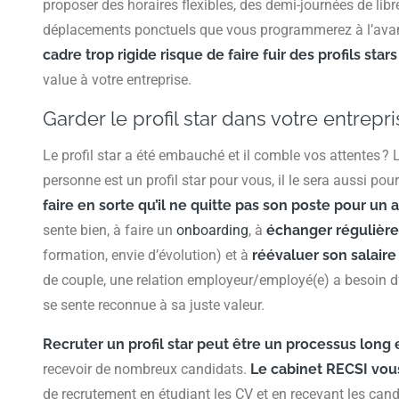
proposer des horaires flexibles, des demi-journées de libr
déplacements ponctuels que vous programmerez à l’avanc
cadre trop rigide risque de faire fuir des profils star
value à votre entreprise.
Garder le profil star dans votre entrepr
Le profil star a été embauché et il comble vos attentes ? Le
personne est un profil star pour vous, il le sera aussi pou
faire en sorte qu’il ne quitte pas son poste pour un 
sente bien, à faire un
onboarding
, à
échanger réguliè
formation, envie d’évolution) et à
réévaluer son salair
de couple, une relation employeur/employé(e) a besoin d’
se sente reconnue à sa juste valeur.
Recruter un profil star peut être un processus long
recevoir de nombreux candidats.
Le cabinet
RECSI
vou
de recrutement en étudiant les CV et en recevant les can