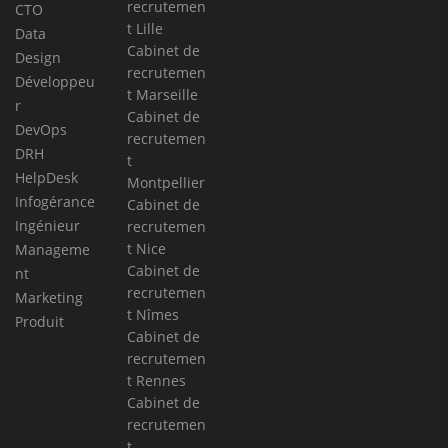
recrutemen
CTO
t Lille
Data
Cabinet de
Design
recrutemen
Développeu
t Marseille
r
Cabinet de
DevOps
recrutemen
DRH
t
HelpDesk
Montpellier
Infogérance
Cabinet de
Ingénieur
recrutemen
t Nice
Manageme
Cabinet de
nt
recrutemen
Marketing
t Nîmes
Produit
Cabinet de
recrutemen
t Rennes
Cabinet de
recrutemen
t