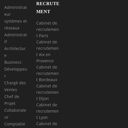
RECRUTE
Administrat
MENT
eur
systèmes et
Cabinet de
réseaux
recrutemen
Administrat
t Paris
if
Cabinet de
recrutemen
Architectur
t Aix en
e
Provence
Business
Cabinet de
Développeu
recrutemen
r
t Bordeaux
Chargé des
Cabinet de
Ventes
recrutemen
Chef de
t Dijon
Projet
Cabinet de
Collaborate
recrutemen
ur
t Lyon
Cabinet de
Comptable