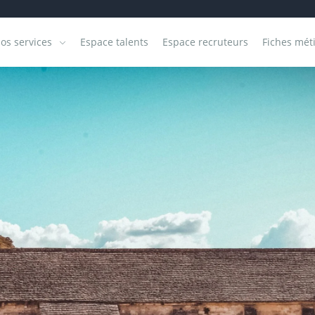
os services
Espace talents
Espace recruteurs
Fiches mét