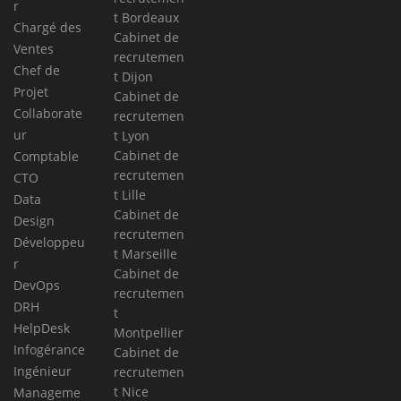
r
t Bordeaux
Chargé des
Cabinet de
Ventes
recrutemen
Chef de
t Dijon
Projet
Cabinet de
Collaborate
recrutemen
ur
t Lyon
Cabinet de
Comptable
recrutemen
CTO
t Lille
Data
Cabinet de
Design
recrutemen
Développeu
t Marseille
r
Cabinet de
DevOps
recrutemen
DRH
t
HelpDesk
Montpellier
Infogérance
Cabinet de
Ingénieur
recrutemen
t Nice
Manageme