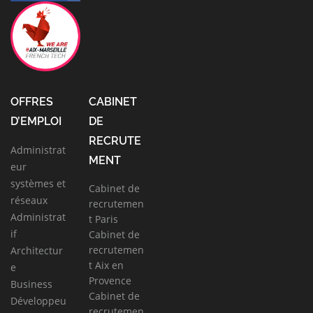
OFFRES
CABINET
D’EMPLOI
DE
RECRUTE
Administrat
MENT
eur
systèmes et
Cabinet de
réseaux
recrutemen
Administrat
t Paris
if
Cabinet de
recrutemen
Architectur
t Aix en
e
Provence
Business
Cabinet de
Développeu
recrutemen