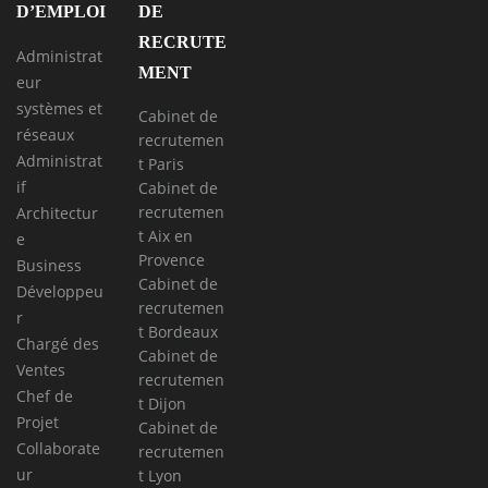
D’EMPLOI
DE
RECRUTE
Administrat
MENT
eur
systèmes et
Cabinet de
réseaux
recrutemen
Administrat
t Paris
if
Cabinet de
recrutemen
Architectur
t Aix en
e
Provence
Business
Cabinet de
Développeu
recrutemen
r
t Bordeaux
Chargé des
Cabinet de
Ventes
recrutemen
Chef de
t Dijon
Projet
Cabinet de
Collaborate
recrutemen
ur
t Lyon