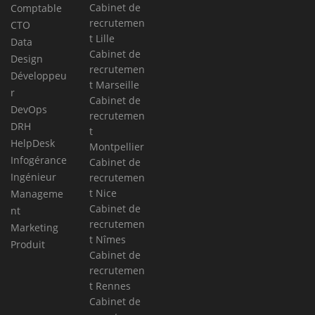
Cabinet de
Comptable
recrutemen
CTO
t Lille
Data
Cabinet de
Design
recrutemen
Développeu
t Marseille
r
Cabinet de
DevOps
recrutemen
DRH
t
HelpDesk
Montpellier
Infogérance
Cabinet de
Ingénieur
recrutemen
t Nice
Manageme
Cabinet de
nt
recrutemen
Marketing
t Nîmes
Produit
Cabinet de
recrutemen
t Rennes
Cabinet de