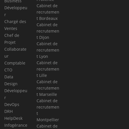
Business
Cabinet de
Développeu
recrutemen
r
t Bordeaux
Chargé des
Cabinet de
Ventes
recrutemen
Chef de
t Dijon
Projet
Cabinet de
Collaborate
recrutemen
ur
t Lyon
Cabinet de
Comptable
recrutemen
CTO
t Lille
Data
Cabinet de
Design
recrutemen
Développeu
t Marseille
r
Cabinet de
DevOps
recrutemen
DRH
t
HelpDesk
Montpellier
Infogérance
Cabinet de