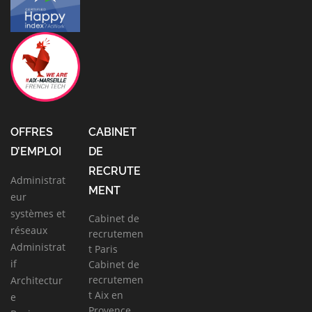
OFFRES
CABINET
D’EMPLOI
DE
RECRUTE
Administrat
MENT
eur
systèmes et
Cabinet de
réseaux
recrutemen
Administrat
t Paris
if
Cabinet de
recrutemen
Architectur
t Aix en
e
Provence