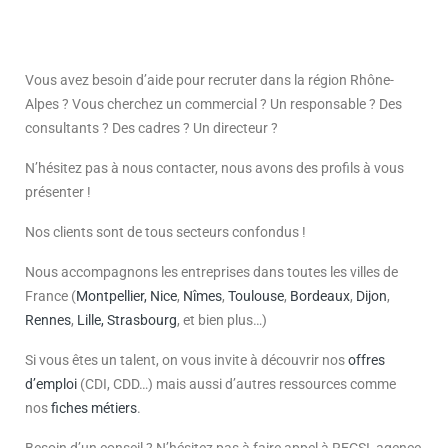
Vous avez besoin d’aide pour recruter dans la région Rhône-
Alpes ? Vous cherchez un commercial ? Un responsable ? Des
consultants ? Des cadres ? Un directeur ?
N’hésitez pas à nous contacter, nous avons des profils à vous
présenter !
Nos clients sont de tous secteurs confondus !
Nous accompagnons les entreprises dans toutes les villes de
France (
Montpellier,
Nice
,
Nîmes
,
Toulouse
,
Bordeaux
,
Dijon
,
Rennes
,
Lille
,
Strasbourg
, et bien plus…)
Si vous êtes un talent, on vous invite à découvrir nos
offres
d’emploi
(CDI, CDD…) mais aussi d’autres ressources comme
nos
fiches métiers
.
Besoin d’un conseil ? N’hésitez pas à faire appel à RECSI, agence