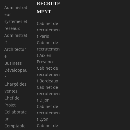
RECRUTE
Administrat
MENT
eur
systèmes et
Cabinet de
réseaux
recrutemen
Administrat
t Paris
if
Cabinet de
recrutemen
Architectur
t Aix en
e
Provence
Business
Cabinet de
Développeu
recrutemen
r
t Bordeaux
Chargé des
Cabinet de
Ventes
recrutemen
Chef de
t Dijon
Projet
Cabinet de
Collaborate
recrutemen
ur
t Lyon
Cabinet de
Comptable