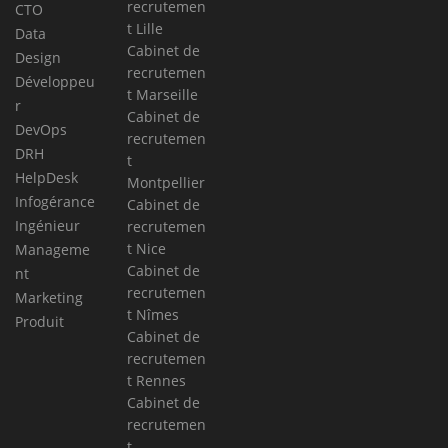
recrutemen
CTO
t Lille
Data
Cabinet de
Design
recrutemen
Développeu
t Marseille
r
Cabinet de
DevOps
recrutemen
DRH
t
HelpDesk
Montpellier
Infogérance
Cabinet de
Ingénieur
recrutemen
t Nice
Manageme
Cabinet de
nt
recrutemen
Marketing
t Nîmes
Produit
Cabinet de
recrutemen
t Rennes
Cabinet de
recrutemen
t