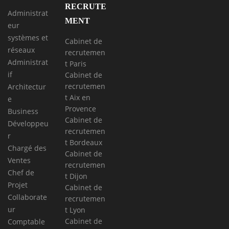
RECRUTE
Administrat
MENT
eur
systèmes et
Cabinet de
réseaux
recrutemen
Administrat
t Paris
if
Cabinet de
recrutemen
Architectur
t Aix en
e
Provence
Business
Cabinet de
Développeu
recrutemen
r
t Bordeaux
Chargé des
Cabinet de
Ventes
recrutemen
Chef de
t Dijon
Projet
Cabinet de
Collaborate
recrutemen
ur
t Lyon
Cabinet de
Comptable