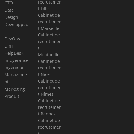
recrutemen
CTO
t Lille
Data
Cabinet de
Design
recrutemen
Développeu
t Marseille
r
Cabinet de
DevOps
recrutemen
DRH
t
HelpDesk
Montpellier
Infogérance
Cabinet de
Ingénieur
recrutemen
t Nice
Manageme
Cabinet de
nt
recrutemen
Marketing
t Nîmes
Produit
Cabinet de
recrutemen
t Rennes
Cabinet de
recrutemen
t