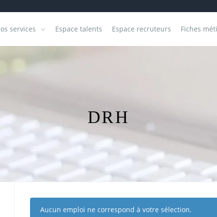
os services
Espace talents
Espace recruteurs
Fiches mét
DRH
Aucun emploi ne correspond à votre sélection.