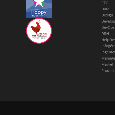
CTO
Data
Design
Dévelo
DevOps
DRH
HelpDe
Infogér
Ingénie
Manage
Marketi
Produit