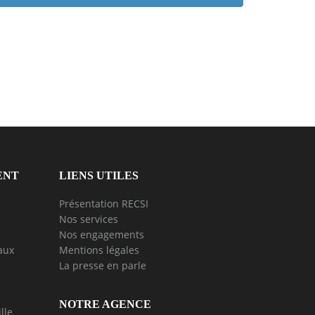
ENT
LIENS UTILES
Présentation RECSI
Nos services
Nos engagements
aux
Mentions légales
La presse en parle
NOTRE AGENCE
lle