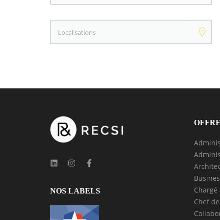
Mots clés
OFFRE
Adminis
Adminis
Archite
Busines
Chargé 
NOS LABELS
Chef de
Collabo