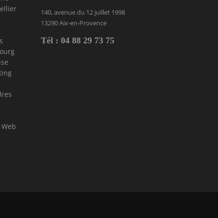
llier
140, avenue du 12 juillet 1998
13290 Aix-en-Provence
Tél : 04 88 29 73 75
s
bourg
use
ting
dres
l Web