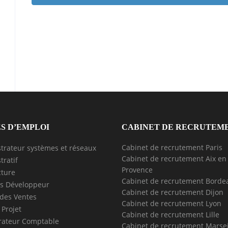
S D’EMPLOI
CABINET DE RECRUTEM
Cabinet de recrutement Paris
trateur systèmes et réseaux
Cabinet de recrutement Aix en
tratif
Provence
cture
Cabinet de recrutement Borde
s Développeur
Cabinet de recrutement Dijon
des Ventes
Cabinet de recrutement Lyon
 Projet
Cabinet de recrutement Lille
rateur Comptable
Cabinet de recrutement Marsei