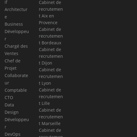
if
Cabinet de
recrutemen
Architectur
t Aix en
e
Provence
Business
Cabinet de
Développeu
recrutemen
r
t Bordeaux
Chargé des
Cabinet de
Ventes
recrutemen
Chef de
t Dijon
Projet
Cabinet de
Collaborate
recrutemen
ur
t Lyon
Cabinet de
Comptable
recrutemen
CTO
t Lille
Data
Cabinet de
Design
recrutemen
Développeu
t Marseille
r
Cabinet de
DevOps
recrutemen