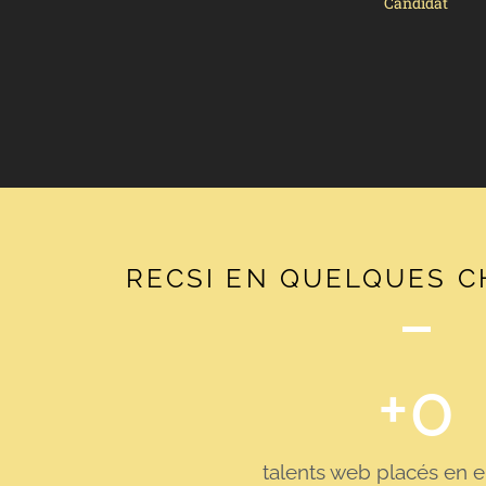
Candidat
RECSI EN QUELQUES C
+
0
talents web placés en e