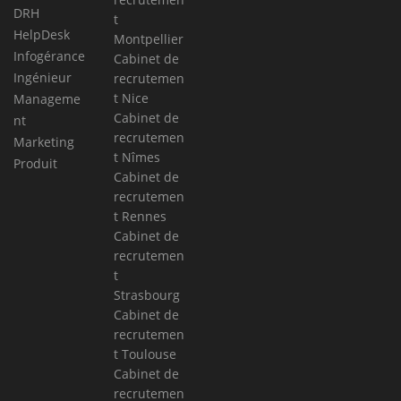
DRH
t
HelpDesk
Montpellier
Infogérance
Cabinet de
Ingénieur
recrutemen
t Nice
Manageme
Cabinet de
nt
recrutemen
Marketing
t Nîmes
Produit
Cabinet de
recrutemen
t Rennes
Cabinet de
recrutemen
t
Strasbourg
Cabinet de
recrutemen
t Toulouse
Cabinet de
recrutemen