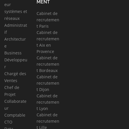
MENT
eur
systèmes et
Cabinet de
réseaux
recrutemen
Administrat
t Paris
if
Cabinet de
recrutemen
Architectur
t Aix en
e
Provence
Business
Cabinet de
Développeu
recrutemen
r
t Bordeaux
Chargé des
Cabinet de
Ventes
recrutemen
Chef de
t Dijon
Projet
Cabinet de
Collaborate
recrutemen
ur
t Lyon
Cabinet de
Comptable
recrutemen
CTO
t Lille
Data