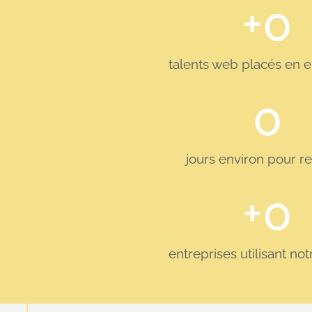
+
0
talents web placés en e
0
jours environ pour r
+
0
entreprises utilisant no