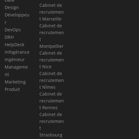
Cabinet de
Design
recrutemen
Développeu
t Marseille
r
Cabinet de
DevOps
recrutemen
DRH
t
HelpDesk
Montpellier
Infogérance
Cabinet de
Ingénieur
recrutemen
t Nice
Manageme
Cabinet de
nt
recrutemen
Marketing
t Nîmes
Produit
Cabinet de
recrutemen
t Rennes
Cabinet de
recrutemen
t
Strasbourg