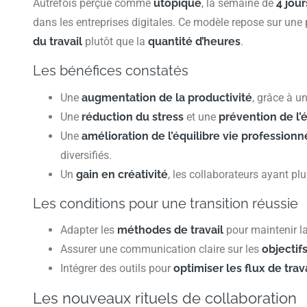
Autrefois perçue comme
utopique
, la semaine de
4 jour
dans les entreprises digitales. Ce modèle repose sur une p
du travail
plutôt que la
quantité d’heures
.
Les bénéfices constatés
Une
augmentation de la productivité
, grâce à u
Une
réduction du stress
et une
prévention de l
Une
amélioration de l’équilibre vie profession
diversifiés.
Un
gain en créativité
, les collaborateurs ayant pl
Les conditions pour une transition réussie
Adapter les
méthodes de travail
pour maintenir l
Assurer une communication claire sur les
objectif
Intégrer des outils pour
optimiser les flux de trav
Les nouveaux rituels de collaboration