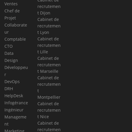
Ventes
recrutemen
Chef de
t Dijon
Projet
Cabinet de
Collaborate
recrutemen
ur
t Lyon
Cabinet de
Comptable
recrutemen
CTO
t Lille
Data
Cabinet de
Design
recrutemen
Développeu
t Marseille
r
Cabinet de
DevOps
recrutemen
DRH
t
HelpDesk
Montpellier
Infogérance
Cabinet de
Ingénieur
recrutemen
t Nice
Manageme
Cabinet de
nt
recrutemen
Marketing