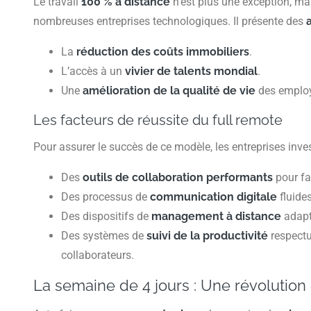
Le travail
100 % à distance
n’est plus une exception, ma
nombreuses entreprises technologiques. Il présente des
La
réduction des coûts immobiliers
.
L’accès à un
vivier de talents mondial
.
Une
amélioration de la qualité de vie
des emplo
Les facteurs de réussite du full remote
Pour assurer le succès de ce modèle, les entreprises inve
Des
outils de collaboration performants
pour fav
Des processus de
communication digitale
fluides
Des dispositifs de
management à distance
adapt
Des systèmes de
suivi de la productivité
respectu
collaborateurs.
La semaine de 4 jours : Une révolutio