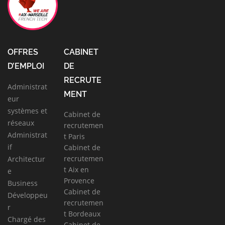
OFFRES
CABINET
D’EMPLOI
DE
RECRUTE
Administrat
MENT
eur
systèmes et
Cabinet de
réseaux
recrutemen
Administrat
t Paris
if
Cabinet de
recrutemen
Architectur
t Aix en
e
Provence
Business
Cabinet de
Développeu
recrutemen
r
t Bordeaux
Chargé des
Cabinet de