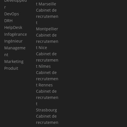
Développeu
t Marseille
r
Cabinet de
DevOps
recrutemen
DRH
t
HelpDesk
Montpellier
Infogérance
Cabinet de
Ingénieur
recrutemen
t Nice
Manageme
Cabinet de
nt
recrutemen
Marketing
t Nîmes
Produit
Cabinet de
recrutemen
t Rennes
Cabinet de
recrutemen
t
Strasbourg
Cabinet de
recrutemen