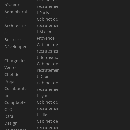
réseaux
recrutemen
Administrat
t Paris
if
Cabinet de
recrutemen
Architectur
t Aix en
e
Provence
Business
Cabinet de
Développeu
recrutemen
r
t Bordeaux
Chargé des
Cabinet de
Ventes
recrutemen
Chef de
t Dijon
Projet
Cabinet de
Collaborate
recrutemen
ur
t Lyon
Cabinet de
Comptable
recrutemen
CTO
t Lille
Data
Cabinet de
Design
recrutemen