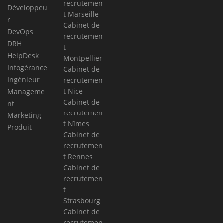
recrutemen
Développeu
t Marseille
r
Cabinet de
DevOps
recrutemen
DRH
t
HelpDesk
Montpellier
Infogérance
Cabinet de
Ingénieur
recrutemen
t Nice
Manageme
Cabinet de
nt
recrutemen
Marketing
t Nîmes
Produit
Cabinet de
recrutemen
t Rennes
Cabinet de
recrutemen
t
Strasbourg
Cabinet de
recrutemen