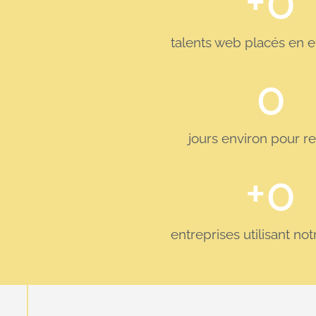
+
0
talents web placés en e
0
jours environ pour r
+
0
entreprises utilisant no