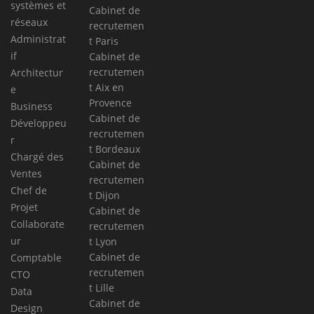
systèmes et
Cabinet de
réseaux
recrutemen
Administrat
t Paris
if
Cabinet de
recrutemen
Architectur
t Aix en
e
Provence
Business
Cabinet de
Développeu
recrutemen
r
t Bordeaux
Chargé des
Cabinet de
Ventes
recrutemen
Chef de
t Dijon
Projet
Cabinet de
Collaborate
recrutemen
ur
t Lyon
Cabinet de
Comptable
recrutemen
CTO
t Lille
Data
Cabinet de
Design