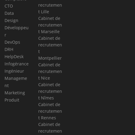
recrutemen
CTO
t Lille
Data
Cabinet de
Design
recrutemen
Développeu
t Marseille
r
Cabinet de
DevOps
recrutemen
DRH
t
HelpDesk
Montpellier
Infogérance
Cabinet de
Ingénieur
recrutemen
t Nice
Manageme
Cabinet de
nt
recrutemen
Marketing
t Nîmes
Produit
Cabinet de
recrutemen
t Rennes
Cabinet de
recrutemen