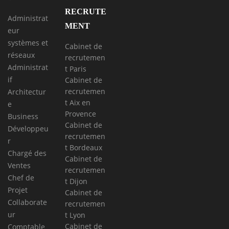
RECRUTE
Administrat
MENT
eur
systèmes et
Cabinet de
réseaux
recrutemen
Administrat
t Paris
if
Cabinet de
recrutemen
Architectur
t Aix en
e
Provence
Business
Cabinet de
Développeu
recrutemen
r
t Bordeaux
Chargé des
Cabinet de
Ventes
recrutemen
Chef de
t Dijon
Projet
Cabinet de
Collaborate
recrutemen
ur
t Lyon
Cabinet de
Comptable