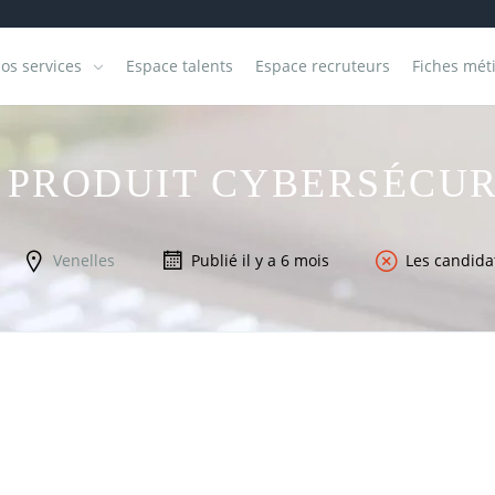
os services
Espace talents
Espace recruteurs
Fiches mét
 PRODUIT CYBERSÉCURI
Venelles
Publié il y a 6 mois
Les candida