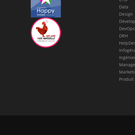
Data
Design
Dévelo
DevOps
DRH
HelpDe
Infogér
Ingénie
Manage
Marketi
Produit