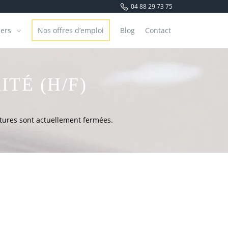
04 88 29 73 75
iers
Nos offres d’emploi
Blog
Contact
TÉ (H/F)
tures sont actuellement fermées.