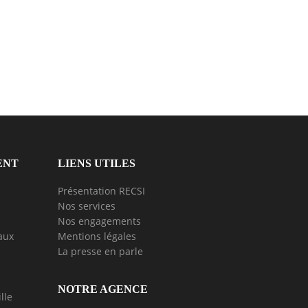
ENT
LIENS UTILES
Présentation RECSI
Nos services
Nos engagements
aux
Mentions légales
La presse en parle
NOTRE AGENCE
lle