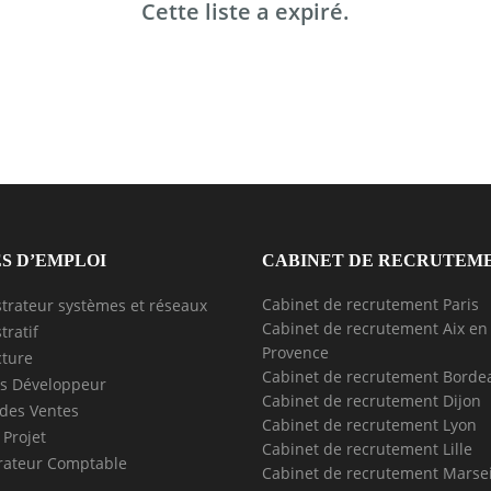
Cette liste a expiré.
S D’EMPLOI
CABINET DE RECRUTEM
Cabinet de recrutement Paris
trateur systèmes et réseaux
Cabinet de recrutement Aix en
tratif
Provence
cture
Cabinet de recrutement Borde
s Développeur
Cabinet de recrutement Dijon
des Ventes
Cabinet de recrutement Lyon
 Projet
Cabinet de recrutement Lille
rateur Comptable
Cabinet de recrutement Marsei