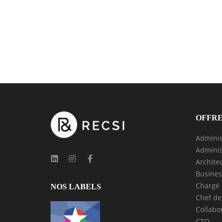
OFFRE
Adminis
Adminis
Archite
Busines
Chargé 
NOS LABELS
Chef de
Collabo
CTO