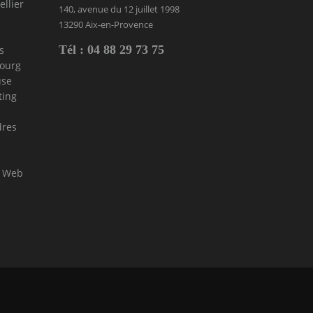
llier
140, avenue du 12 juillet 1998
13290 Aix-en-Provence
Tél : 04 88 29 73 75
s
bourg
use
ting
dres
l Web