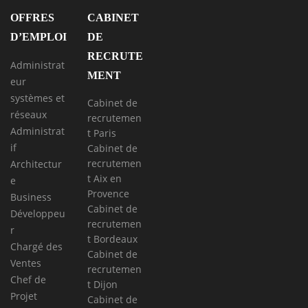
OFFRES
CABINET
D’EMPLOI
DE
RECRUTE
Administrat
MENT
eur
systèmes et
Cabinet de
réseaux
recrutemen
Administrat
t Paris
if
Cabinet de
recrutemen
Architectur
t Aix en
e
Provence
Business
Cabinet de
Développeu
recrutemen
r
t Bordeaux
Chargé des
Cabinet de
Ventes
recrutemen
Chef de
t Dijon
Projet
Cabinet de