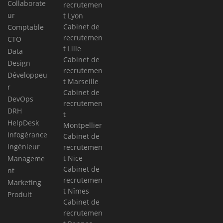
Collaborate
recrutemen
ur
t Lyon
Cabinet de
Comptable
recrutemen
CTO
t Lille
Data
Cabinet de
Design
recrutemen
Développeu
t Marseille
r
Cabinet de
DevOps
recrutemen
DRH
t
HelpDesk
Montpellier
Infogérance
Cabinet de
Ingénieur
recrutemen
t Nice
Manageme
Cabinet de
nt
recrutemen
Marketing
t Nîmes
Produit
Cabinet de
recrutemen