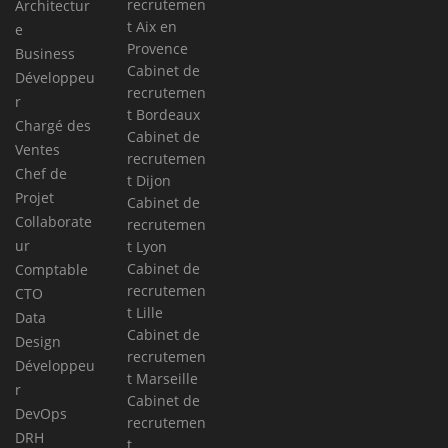
recrutemen
Architectur
t Aix en
e
Provence
Business
Cabinet de
Développeu
recrutemen
r
t Bordeaux
Chargé des
Cabinet de
Ventes
recrutemen
Chef de
t Dijon
Projet
Cabinet de
Collaborate
recrutemen
ur
t Lyon
Cabinet de
Comptable
recrutemen
CTO
t Lille
Data
Cabinet de
Design
recrutemen
Développeu
t Marseille
r
Cabinet de
DevOps
recrutemen
DRH
t