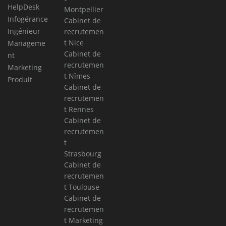
HelpDesk
Montpellier
Infogérance
Cabinet de
Ingénieur
recrutemen
t Nice
Manageme
Cabinet de
nt
recrutemen
Marketing
t Nîmes
Produit
Cabinet de
recrutemen
t Rennes
Cabinet de
recrutemen
t
Strasbourg
Cabinet de
recrutemen
t Toulouse
Cabinet de
recrutemen
t Marketing