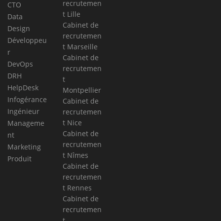
recrutemen
CTO
t Lille
Data
Cabinet de
Design
recrutemen
Développeu
t Marseille
r
Cabinet de
DevOps
recrutemen
DRH
t
HelpDesk
Montpellier
Infogérance
Cabinet de
Ingénieur
recrutemen
t Nice
Manageme
Cabinet de
nt
recrutemen
Marketing
t Nîmes
Produit
Cabinet de
recrutemen
t Rennes
Cabinet de
recrutemen
t