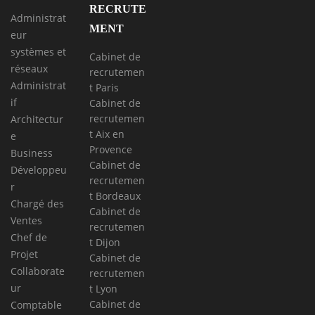
RECRUTE
Administrat
MENT
eur
systèmes et
Cabinet de
réseaux
recrutemen
Administrat
t Paris
if
Cabinet de
recrutemen
Architectur
t Aix en
e
Provence
Business
Cabinet de
Développeu
recrutemen
r
t Bordeaux
Chargé des
Cabinet de
Ventes
recrutemen
Chef de
t Dijon
Projet
Cabinet de
Collaborate
recrutemen
ur
t Lyon
Cabinet de
Comptable