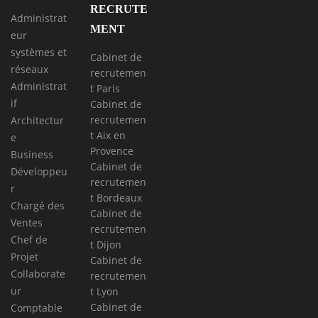
RECRUTE
Administrat
MENT
eur
systèmes et
Cabinet de
réseaux
recrutemen
Administrat
t Paris
if
Cabinet de
recrutemen
Architectur
t Aix en
e
Provence
Business
Cabinet de
Développeu
recrutemen
r
t Bordeaux
Chargé des
Cabinet de
Ventes
recrutemen
Chef de
t Dijon
Projet
Cabinet de
Collaborate
recrutemen
ur
t Lyon
Cabinet de
Comptable