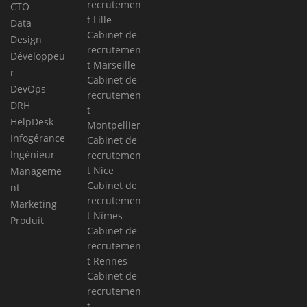
recrutemen
CTO
t Lille
Data
Cabinet de
Design
recrutemen
Développeu
t Marseille
r
Cabinet de
DevOps
recrutemen
DRH
t
HelpDesk
Montpellier
Infogérance
Cabinet de
Ingénieur
recrutemen
t Nice
Manageme
Cabinet de
nt
recrutemen
Marketing
t Nîmes
Produit
Cabinet de
recrutemen
t Rennes
Cabinet de
recrutemen
t