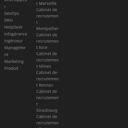
t Marseille
r
Cabinet de
DevOps
recrutemen
DRH
t
HelpDesk
Montpellier
Infogérance
Cabinet de
Ingénieur
recrutemen
t Nice
Manageme
Cabinet de
nt
recrutemen
Marketing
t Nîmes
Produit
Cabinet de
recrutemen
t Rennes
Cabinet de
recrutemen
t
Strasbourg
Cabinet de
recrutemen