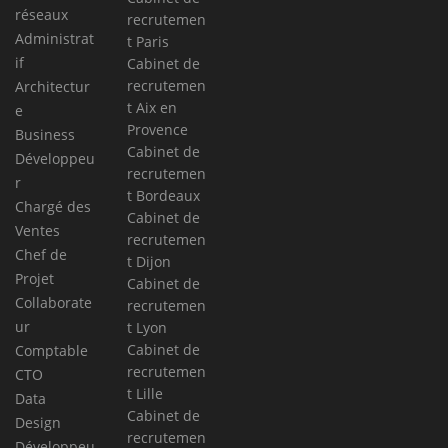
réseaux
recrutemen
Administrat
t Paris
if
Cabinet de
recrutemen
Architectur
t Aix en
e
Provence
Business
Cabinet de
Développeu
recrutemen
r
t Bordeaux
Chargé des
Cabinet de
Ventes
recrutemen
Chef de
t Dijon
Projet
Cabinet de
Collaborate
recrutemen
ur
t Lyon
Cabinet de
Comptable
recrutemen
CTO
t Lille
Data
Cabinet de
Design
recrutemen
Développeu