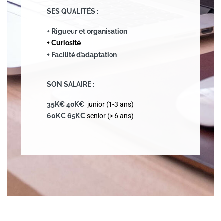
SES QUALIT
É
S :
+ Rigueur et organisation
+ Curiosité
+ Facilité d’adaptation
SON SALAIRE :
35K€ 40K€
junior (1-3 ans)
60K€ 65K€
senior (> 6 ans)