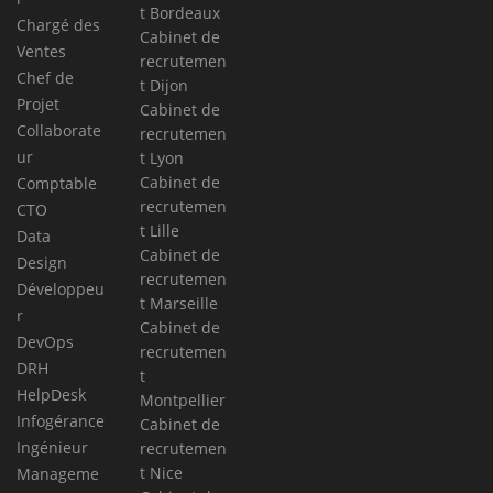
t Bordeaux
Chargé des
Cabinet de
Ventes
recrutemen
Chef de
t Dijon
Projet
Cabinet de
Collaborate
recrutemen
ur
t Lyon
Cabinet de
Comptable
recrutemen
CTO
t Lille
Data
Cabinet de
Design
recrutemen
Développeu
t Marseille
r
Cabinet de
DevOps
recrutemen
DRH
t
HelpDesk
Montpellier
Infogérance
Cabinet de
Ingénieur
recrutemen
t Nice
Manageme