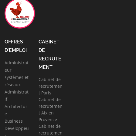
OFFRES
CABINET
D’EMPLOI
DE
RECRUTE
Administrat
MENT
eur
systèmes et
Cabinet de
réseaux
recrutemen
Administrat
t Paris
if
Cabinet de
recrutemen
Architectur
t Aix en
e
Provence
Business
Cabinet de
Développeu
recrutemen
r