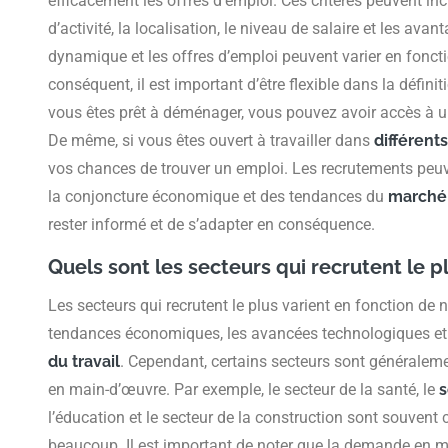
efficacement les offres d’emploi. Ces critères peuvent incl
d’activité, la localisation, le niveau de salaire et les ava
dynamique et les offres d’emploi peuvent varier en fonc
conséquent, il est important d’être flexible dans la défini
vous êtes prêt à déménager, vous pouvez avoir accès à u
De même, si vous êtes ouvert à travailler dans
différent
vos chances de trouver un emploi. Les recrutements peuve
la conjoncture économique et des tendances du
marché 
rester informé et de s’adapter en conséquence.
Quels sont les secteurs qui recrutent le p
Les secteurs qui recrutent le plus varient en fonction de 
tendances économiques, les avancées technologiques et 
du travail
. Cependant, certains secteurs sont généralem
en main-d’œuvre. Par exemple, le secteur de la santé, le
s
l’éducation et le secteur de la construction sont souvent
beaucoup. Il est important de noter que la demande en 