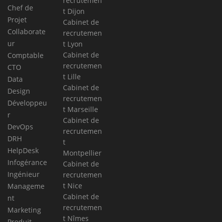
recrutemen
Chef de
t Dijon
Projet
Cabinet de
Collaborate
recrutemen
ur
t Lyon
Cabinet de
Comptable
recrutemen
CTO
t Lille
Data
Cabinet de
Design
recrutemen
Développeu
t Marseille
r
Cabinet de
DevOps
recrutemen
DRH
t
HelpDesk
Montpellier
Infogérance
Cabinet de
Ingénieur
recrutemen
t Nice
Manageme
Cabinet de
nt
recrutemen
Marketing
t Nîmes
Produit