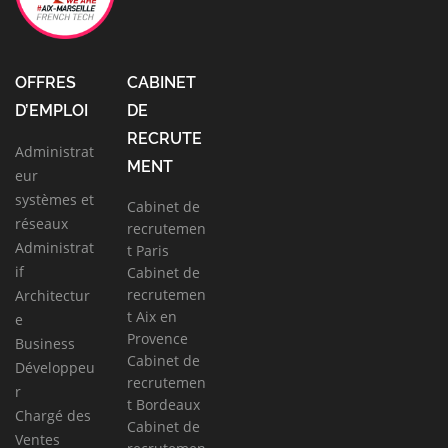
OFFRES
CABINET
D’EMPLOI
DE
RECRUTE
Administrat
MENT
eur
systèmes et
Cabinet de
réseaux
recrutemen
Administrat
t Paris
if
Cabinet de
recrutemen
Architectur
t Aix en
e
Provence
Business
Cabinet de
Développeu
recrutemen
r
t Bordeaux
Chargé des
Cabinet de
Ventes