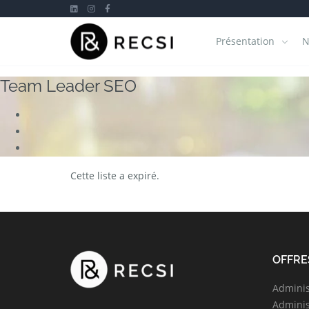
Présentation
N
Team Leader SEO
Cette liste a expiré.
OFFRE
Adminis
Adminis