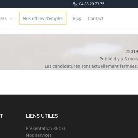
04 88 29 73 75
iers
Nos offres d’emploi
Blog
Contact
75019
Publié il y a 6 mois
Les candidatures sont actuellement fermées.
NT
LIENS UTILES
Présentation RECSI
Nos services