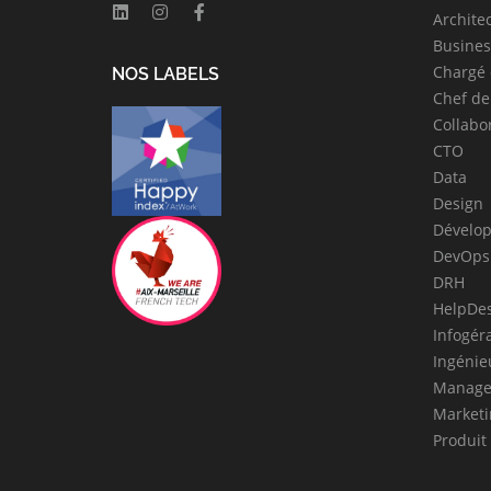
Archite
Busines
Chargé 
NOS LABELS
Chef de
Collabo
CTO
Data
Design
Dévelo
DevOps
DRH
HelpDe
Infogér
Ingénie
Manage
Marketi
Produit