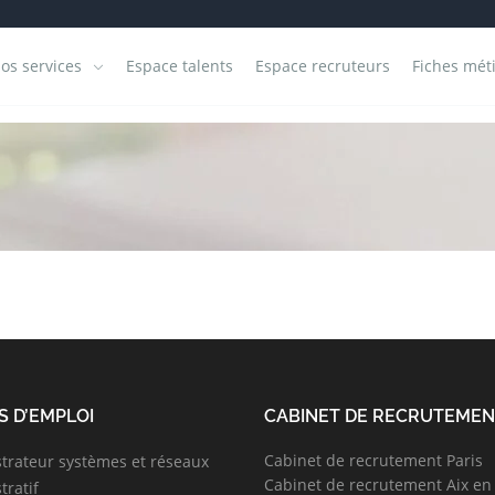
os services
Espace talents
Espace recruteurs
Fiches mét
S D’EMPLOI
CABINET DE RECRUTEME
Cabinet de recrutement Paris
trateur systèmes et réseaux
Cabinet de recrutement Aix en
tratif