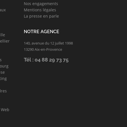
Nos engagements
aux
Mentions légales
La presse en parle
NOTRE AGENCE
lle
llier
140, avenue du 12 juillet 1998
13290 Aix-en-Provence
Tél : 04 88 29 73 75
s
bourg
use
ting
dres
l Web